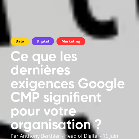
Data
Digital
Marketing
Ce que les
dernières
exigences Google
CMP signifient
pour votre
organisation ?
Par Anthony Berthier - Head of Digital
-
16 Juin