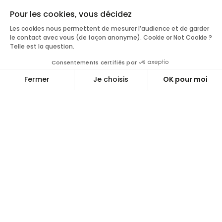
Pour les cookies, vous décidez
Les cookies nous permettent de mesurer l’audience et de garder
le contact avec vous (de façon anonyme). Cookie or Not Cookie ?
Telle est la question.
Consentements certifiés par
Fermer
Je choisis
OK pour moi
Axeptio consent
Plateforme de Gestion du Consentement : Personnalisez vos O
Notre plateforme vous permet d'adapter et de gérer vos paramètr
Comme chaque année, de nouvelles
identités émergent et beaucoup de
grandes marques font peaux neuves